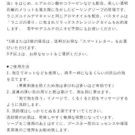
油）をはじめ、ヒアルロン酸やコラーゲンなども配合。美しい透明
石鹸のメリットを最大限に生かしたピーリングソープの登場です。
ラニズユイルデマキャンと同じアロマオイルを配合。バスタイムは
「ラニズの香り」に包まれリラックスクレンジングタイムをお約束
します。 背中やデコルテのニキビ予防にもお使いください。
*1個または2個の場合は、送料がお得な『スマートレター』をお選
びいただけます。
3子以上は、お得なセットをご選択ください。
■ご使用方法
1. 泡立てネットなどを使用し、両手一杯になるくらいの沢山の泡
を立てます。
（摩擦刺激を防ぐため泡は多ければ多いほど有効です）
2. 皮膚の薄い目の周りと唇は避けて、泡を顔に乗せます。
「泡で泡を洗う」イメージで、くるくると顔をマッサージする
ように洗顔します。
3. 洗顔後はしっかりとぬるま湯ですすいでください。
洗顔後のお肌は、乾燥しやすく敏感な状態になっています。
ソープをご使用のあとはすぐに、ブースター型のエッセンスや保湿
美容液のご使用をお勧め致します。