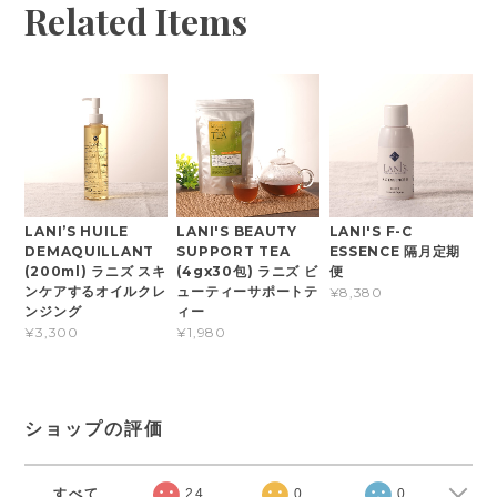
Related Items
LANI’S HUILE
LANI'S BEAUTY
LANI'S F-C
DEMAQUILLANT
SUPPORT TEA
ESSENCE 隔月定期
(200ml) ラニズ スキ
(4gx30包) ラニズ ビ
便
ンケアするオイルクレ
ューティーサポートテ
¥8,380
ンジング
ィー
¥3,300
¥1,980
ショップの評価
すべて
24
0
0