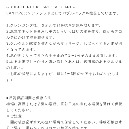
--BUBBLE PUCK SPECIAL CARE--
LANI’Sではケアメソッドとしてバブルパックを推奨しています。
1.クレンジング後、タオルで顔を拭き水気を取ります。
2.泡立てネットを使用し手のひらいっぱいの泡を作り、顔からデコ
ルテにかけて泡を乗せます。
3.クルクルと螺旋を描きながらマッサージ。しばらくすると泡が固
くなってきます。
4.泡が固くなってきたら手を止めて1〜2分そのまま放置します。
5.ぬるま湯でしっかりと洗い流したあとは、透明感のあるツルツル
のお肌へ。
（お肌の状態によりますが、週に2〜3回のケアをお勧めいたしま
す）
■品質保証期間と保存方法
極端に高温または多湿の場所、直射日光の当たる場所を避けて保管
してください。
※ご注意
・開封後は必ず水気の無い場所で保管してください。枠練石鹸は水
分に弱く、柔らかくなりやすい性質を持ちます。